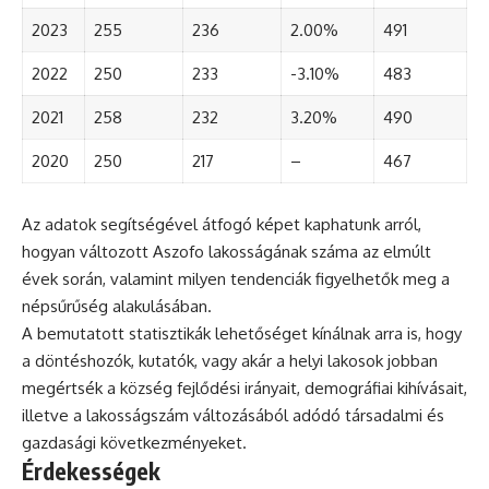
2023
255
236
2.00%
491
2022
250
233
-3.10%
483
2021
258
232
3.20%
490
2020
250
217
–
467
Az adatok segítségével átfogó képet kaphatunk arról,
hogyan változott Aszofo lakosságának száma az elmúlt
évek során, valamint milyen tendenciák figyelhetők meg a
népsűrűség alakulásában.
A bemutatott statisztikák lehetőséget kínálnak arra is, hogy
a döntéshozók, kutatók, vagy akár a helyi lakosok jobban
megértsék a község fejlődési irányait, demográfiai kihívásait,
illetve a lakosságszám változásából adódó társadalmi és
gazdasági következményeket.
Érdekességek