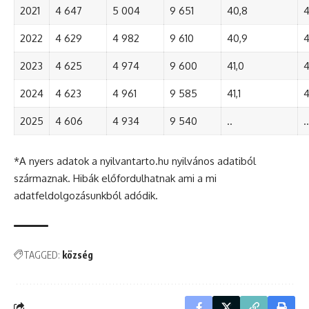
2021
4 647
5 004
9 651
40,8
4
2022
4 629
4 982
9 610
40,9
4
2023
4 625
4 974
9 600
41,0
4
2024
4 623
4 961
9 585
41,1
4
2025
4 606
4 934
9 540
..
..
*A nyers adatok a nyilvantarto.hu nyilvános adatiból
származnak. Hibák előfordulhatnak ami a mi
adatfeldolgozásunkból adódik.
TAGGED:
község