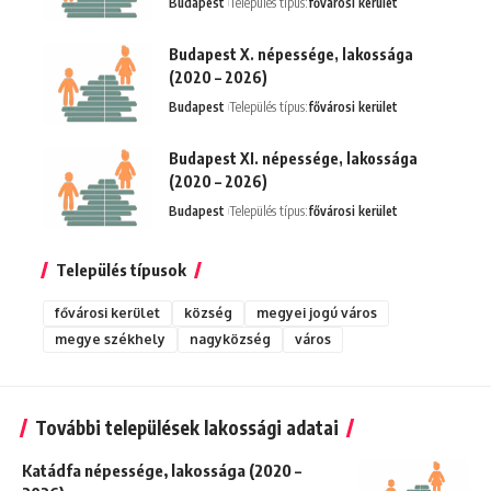
Budapest
Település típus:
fővárosi kerület
Budapest X. népessége, lakossága
(2020 – 2026)
Budapest
Település típus:
fővárosi kerület
Budapest XI. népessége, lakossága
(2020 – 2026)
Budapest
Település típus:
fővárosi kerület
Település típusok
fővárosi kerület
község
megyei jogú város
megye székhely
nagyközség
város
További települések lakossági adatai
Katádfa népessége, lakossága (2020 –