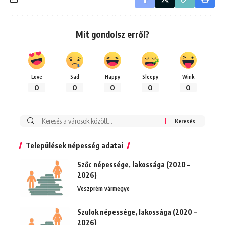
Mit gondolsz erről?
Love
Sad
Happy
Sleepy
Wink
0
0
0
0
0
Keresés:
Települések népesség adatai
Szőc népessége, lakossága (2020 –
2026)
Veszprém vármegye
Szulok népessége, lakossága (2020 –
2026)