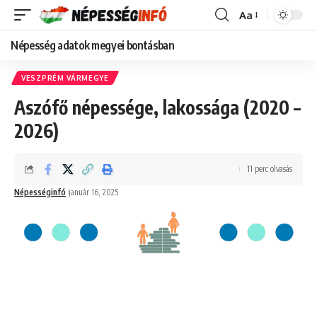
Aa
Font
Resizer
Népesség adatok megyei bontásban
VESZPRÉM VÁRMEGYE
Aszófő népessége, lakossága (2020 –
2026)
11 perc olvasás
Népességinfó
január 16, 2025