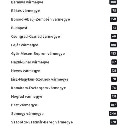
Baranya vármegye
300
Békés vármegye
75
Borsod-Abaúj-Zemplén vármegye
358
Budapest
23
Csongrád-Csanád vármegye
60
Fejér vármegye
108
Győr-Moson-Sopron vármegye
183
Hajdú-Bihar vármegye
82
Heves vármegye
121
Jász-Nagykun-Szolnok vármegye
78
Komárom-Esztergom vármegye
76
Nógrád vármegye
131
Pest vármegye
187
Somogy vármegye
246
Szabolcs-Szatmár-Bereg vármegye
228