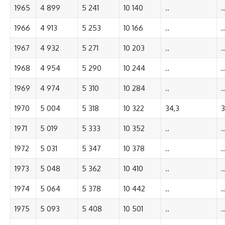
1965
4 899
5 241
10 140
..
..
1966
4 913
5 253
10 166
..
..
1967
4 932
5 271
10 203
..
..
1968
4 954
5 290
10 244
..
..
1969
4 974
5 310
10 284
..
..
1970
5 004
5 318
10 322
34,3
3
1971
5 019
5 333
10 352
..
..
1972
5 031
5 347
10 378
..
..
1973
5 048
5 362
10 410
..
..
1974
5 064
5 378
10 442
..
..
1975
5 093
5 408
10 501
..
..