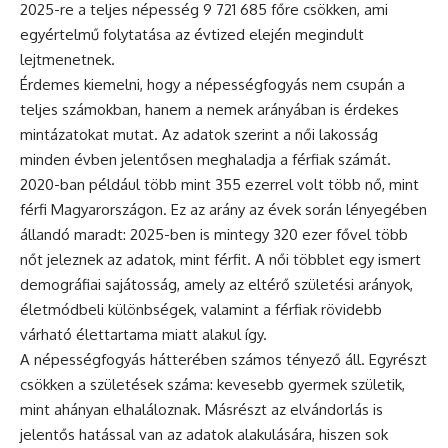
2025-re a teljes népesség 9 721 685 főre csökken, ami
egyértelmű folytatása az évtized elején megindult
lejtmenetnek.
Érdemes kiemelni, hogy a népességfogyás nem csupán a
teljes számokban, hanem a nemek arányában is érdekes
mintázatokat mutat. Az adatok szerint a női lakosság
minden évben jelentősen meghaladja a férfiak számát.
2020-ban például több mint 355 ezerrel volt több nő, mint
férfi Magyarországon. Ez az arány az évek során lényegében
állandó maradt: 2025-ben is mintegy 320 ezer fővel több
nőt jeleznek az adatok, mint férfit. A női többlet egy ismert
demográfiai sajátosság, amely az eltérő születési arányok,
életmódbeli különbségek, valamint a férfiak rövidebb
várható élettartama miatt alakul így.
A népességfogyás hátterében számos tényező áll. Egyrészt
csökken a születések száma: kevesebb gyermek születik,
mint ahányan elhaláloznak. Másrészt az elvándorlás is
jelentős hatással van az adatok alakulására, hiszen sok