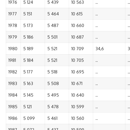
1976
5 124
5 439
10 563
..
..
1977
5 151
5 464
10 615
..
..
1978
5 173
5 487
10 660
..
..
1979
5 186
5 501
10 687
..
..
1980
5 189
5 521
10 709
34,6
3
1981
5 184
5 521
10 705
..
..
1982
5 177
5 518
10 695
..
..
1983
5 163
5 508
10 671
..
..
1984
5 145
5 495
10 640
..
..
1985
5 121
5 478
10 599
..
..
1986
5 099
5 461
10 560
..
..
1987
5 072
5 437
10 509
..
..