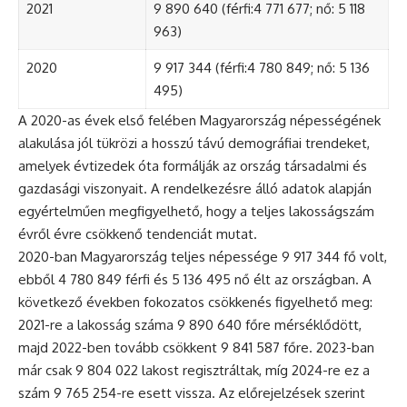
2021
9 890 640 (férfi:4 771 677; nő: 5 118
963)
2020
9 917 344 (férfi:4 780 849; nő: 5 136
495)
A 2020-as évek első felében Magyarország népességének
alakulása jól tükrözi a hosszú távú demográfiai trendeket,
amelyek évtizedek óta formálják az ország társadalmi és
gazdasági viszonyait. A rendelkezésre álló adatok alapján
egyértelműen megfigyelhető, hogy a teljes lakosságszám
évről évre csökkenő tendenciát mutat.
2020-ban Magyarország teljes népessége 9 917 344 fő volt,
ebből 4 780 849 férfi és 5 136 495 nő élt az országban. A
következő években fokozatos csökkenés figyelhető meg:
2021-re a lakosság száma 9 890 640 főre mérséklődött,
majd 2022-ben tovább csökkent 9 841 587 főre. 2023-ban
már csak 9 804 022 lakost regisztráltak, míg 2024-re ez a
szám 9 765 254-re esett vissza. Az előrejelzések szerint