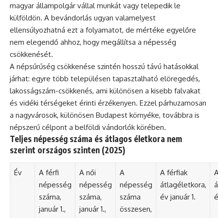
magyar állampolgár vállal munkát vagy telepedik le
külföldön. A bevándorlás ugyan valamelyest
ellensúlyozhatná ezt a folyamatot, de mértéke egyelőre
nem elegendő ahhoz, hogy megállítsa a népesség
csökkenését.
A népsűrűség csökkenése szintén hosszú távú hatásokkal
járhat: egyre több településen tapasztalható elöregedés,
lakosságszám-csökkenés, ami különösen a kisebb falvakat
és vidéki térségeket érinti érzékenyen. Ezzel párhuzamosan
a nagyvárosok, különösen Budapest környéke, továbbra is
népszerű célpont a belföldi vándorlók körében.
Teljes népesség száma és átlagos életkora nem
szerint országos szinten (2025)
Év
A férfi
A női
A
A férfiak
A
népesség
népesség
népesség
átlagéletkora,
á
száma,
száma,
száma
év január 1.
é
január 1.,
január 1.,
összesen,