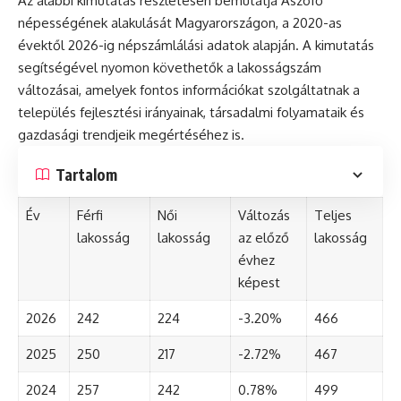
Az alábbi kimutatás részletesen bemutatja Aszófő
népességének alakulását Magyarországon, a 2020-as
évektől 2026-ig népszámlálási adatok alapján. A kimutatás
segítségével nyomon követhetők a lakosságszám
változásai, amelyek fontos információkat szolgáltatnak a
település fejlesztési irányainak, társadalmi folyamataik és
gazdasági trendjeik megértéséhez is.
Tartalom
Év
Férfi
Női
Változás
Teljes
lakosság
lakosság
az előző
lakosság
évhez
képest
2026
242
224
-3.20%
466
2025
250
217
-2.72%
467
2024
257
242
0.78%
499