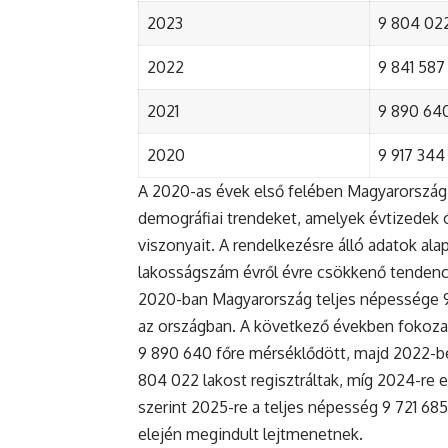
2023
9 804 022
2022
9 841 587 
2021
9 890 640 
2020
9 917 344 
A 2020-as évek első felében Magyarország 
demográfiai trendeket, amelyek évtizedek ó
viszonyait. A rendelkezésre álló adatok al
lakosságszám évről évre csökkenő tendenc
2020-ban Magyarország teljes népessége 9 9
az országban. A következő években fokoza
9 890 640 főre mérséklődött, majd 2022-be
804 022 lakost regisztráltak, míg 2024-re e
szerint 2025-re a teljes népesség 9 721 68
elején megindult lejtmenetnek.