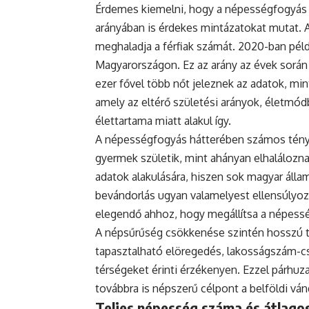
Érdemes kiemelni, hogy a népességfogyás
arányában is érdekes mintázatokat mutat. 
meghaladja a férfiak számát. 2020-ban példá
Magyarországon. Ez az arány az évek során
ezer fővel több nőt jeleznek az adatok, mint
amely az eltérő születési arányok, életmódb
élettartama miatt alakul így.
A népességfogyás hátterében számos ténye
gyermek születik, mint ahányan elhaláloznak
adatok alakulására, hiszen sok magyar állam
bevándorlás ugyan valamelyest ellensúlyoz
elegendő ahhoz, hogy megállítsa a népess
A népsűrűség csökkenése szintén hosszú tá
tapasztalható elöregedés, lakosságszám-cs
térségeket érinti érzékenyen. Ezzel párh
továbbra is népszerű célpont a belföldi vá
Teljes népesség száma és átlagos