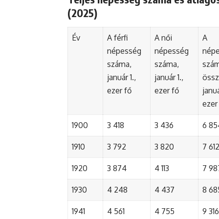
(2025)
Év
A férfi
A női
A
népesség
népesség
nép
száma,
száma,
szá
január 1.,
január 1.,
össz
ezer fő
ezer fő
januá
ezer
1900
3 418
3 436
6 85
1910
3 792
3 820
7 61
1920
3 874
4 113
7 98
1930
4 248
4 437
8 68
1941
4 561
4 755
9 316