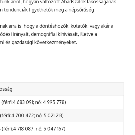
tunk arról, hogyan változott Abadszalok lakosságának
en tendenciák figyelhetők meg a népsűrűség
nak arra is, hogy a döntéshozók, kutatók, vagy akár a
ési irányait, demográfiai kihívásait, illetve a
lmi és gazdasági következményeket.
kosság
(férfi:4 683 091; nő: 4 995 778)
(férfi:4 700 472; nő: 5 021 213)
(férfi:4 718 087; nő: 5 047 167)