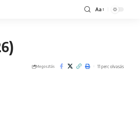
Aa
Font
Resizer
26)
11 perc olvasás
Megosztás