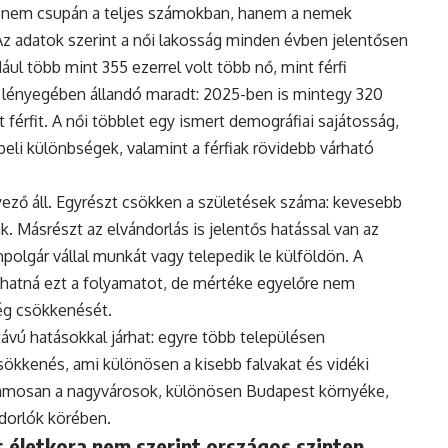
 nem csupán a teljes számokban, hanem a nemek
Az adatok szerint a női lakosság minden évben jelentősen
ul több mint 355 ezerrel volt több nő, mint férfi
 lényegében állandó maradt: 2025-ben is mintegy 320
 férfit. A női többlet egy ismert demográfiai sajátosság,
eli különbségek, valamint a férfiak rövidebb várható
ző áll. Egyrészt csökken a születések száma: kevesebb
. Másrészt az elvándorlás is jelentős hatással van az
polgár vállal munkát vagy telepedik le külföldön. A
hatná ezt a folyamatot, de mértéke egyelőre nem
ég csökkenését.
vú hatásokkal járhat: egyre több településen
ökkenés, ami különösen a kisebb falvakat és vidéki
uzamosan a nagyvárosok, különösen Budapest környéke,
ndorlók körében.
 életkora nem szerint országos szinten