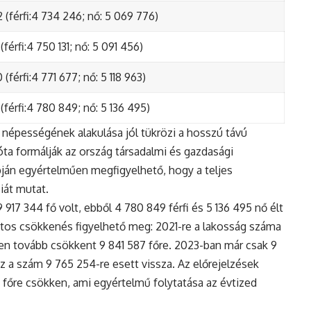
 (férfi:4 734 246; nő: 5 069 776)
(férfi:4 750 131; nő: 5 091 456)
(férfi:4 771 677; nő: 5 118 963)
(férfi:4 780 849; nő: 5 136 495)
népességének alakulása jól tükrözi a hosszú távú
ta formálják az ország társadalmi és gazdasági
apján egyértelműen megfigyelhető, hogy a teljes
iát mutat.
17 344 fő volt, ebből 4 780 849 férfi és 5 136 495 nő élt
tos csökkenés figyelhető meg: 2021-re a lakosság száma
n tovább csökkent 9 841 587 főre. 2023-ban már csak 9
z a szám 9 765 254-re esett vissza. Az előrejelzések
5 főre csökken, ami egyértelmű folytatása az évtized