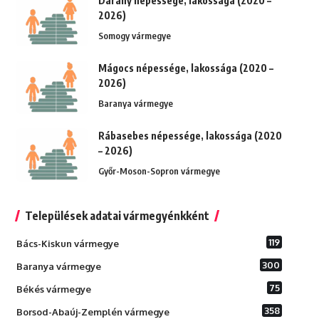
Darány népessége, lakossága (2020 –
2026)
Somogy vármegye
Mágocs népessége, lakossága (2020 –
2026)
Baranya vármegye
Rábasebes népessége, lakossága (2020
– 2026)
Győr-Moson-Sopron vármegye
Települések adatai vármegyénkként
119
Bács-Kiskun vármegye
300
Baranya vármegye
75
Békés vármegye
358
Borsod-Abaúj-Zemplén vármegye