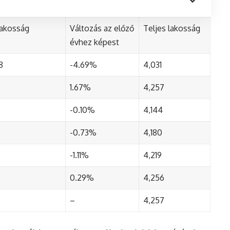
lakosság
Változás az előző
Teljes lakosság
évhez képest
8
-4.69%
4,031
1.67%
4,257
8
-0.10%
4,144
2
-0.73%
4,180
-1.11%
4,219
0
0.29%
4,256
–
4,257