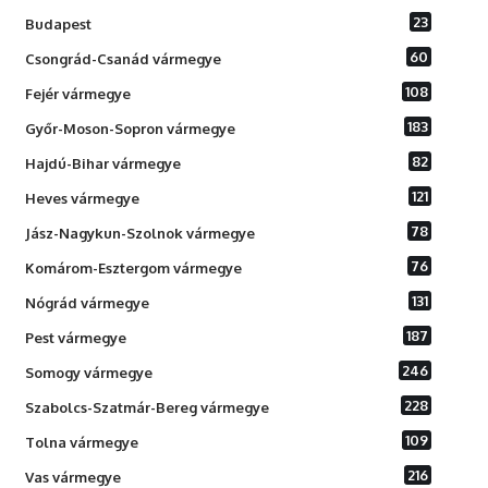
23
Budapest
60
Csongrád-Csanád vármegye
108
Fejér vármegye
183
Győr-Moson-Sopron vármegye
82
Hajdú-Bihar vármegye
121
Heves vármegye
78
Jász-Nagykun-Szolnok vármegye
76
Komárom-Esztergom vármegye
131
Nógrád vármegye
187
Pest vármegye
246
Somogy vármegye
228
Szabolcs-Szatmár-Bereg vármegye
109
Tolna vármegye
216
Vas vármegye