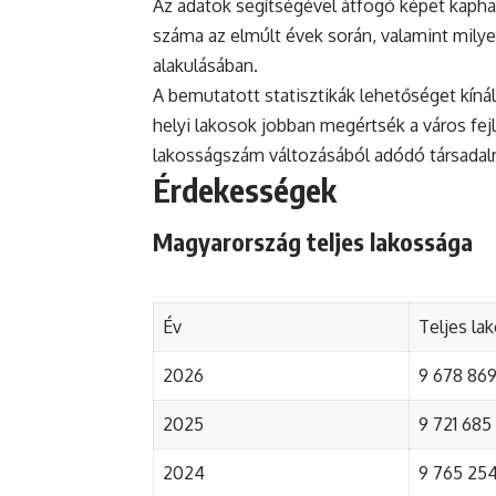
Az adatok segítségével átfogó képet kapha
száma az elmúlt évek során, valamint mily
alakulásában.
A bemutatott statisztikák lehetőséget kínál
helyi lakosok jobban megértsék a város fejlőd
lakosságszám változásából adódó társada
Érdekességek
Magyarország teljes lakossága
Év
Teljes la
2026
9 678 869 
2025
9 721 685 
2024
9 765 254 