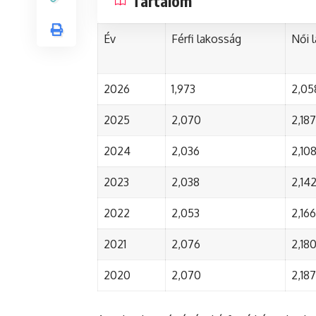
Tartalom
Év
Férfi lakosság
Női 
2026
1,973
2,05
2025
2,070
2,187
2024
2,036
2,10
2023
2,038
2,14
2022
2,053
2,166
2021
2,076
2,18
2020
2,070
2,187