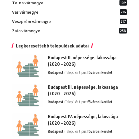
Tolna vármegye
109
Vas vármegye
216
Veszprém vármegye
217
Zala vármegye
258
Legkeresettebb települések adatai
Budapest II. népessége, lakossága
(2020 – 2026)
Budapest
Település típus:
fővárosi kerület
Budapest III. népessége, lakossága
(2020 – 2026)
Budapest
Település típus:
fővárosi kerület
Budapest IV. népessége, lakossága
(2020 – 2026)
Budapest
Település típus:
fővárosi kerület