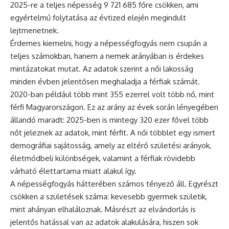
2025-re a teljes népesség 9 721 685 főre csökken, ami
egyértelmű folytatása az évtized elején megindult
lejtmenetnek.
Érdemes kiemelni, hogy a népességfogyás nem csupán a
teljes számokban, hanem a nemek arányában is érdekes
mintázatokat mutat. Az adatok szerint a női lakosság
minden évben jelentősen meghaladja a férfiak számát.
2020-ban például több mint 355 ezerrel volt több nő, mint
férfi Magyarországon. Ez az arány az évek során lényegében
állandó maradt: 2025-ben is mintegy 320 ezer fővel több
nőt jeleznek az adatok, mint férfit. A női többlet egy ismert
demográfiai sajátosság, amely az eltérő születési arányok,
életmódbeli különbségek, valamint a férfiak rövidebb
várható élettartama miatt alakul így.
A népességfogyás hátterében számos tényező áll. Egyrészt
csökken a születések száma: kevesebb gyermek születik,
mint ahányan elhaláloznak. Másrészt az elvándorlás is
jelentős hatással van az adatok alakulására, hiszen sok