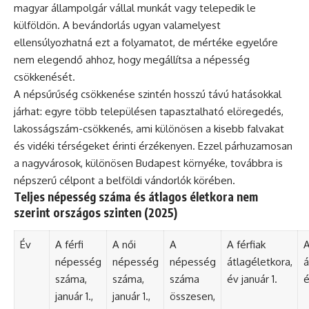
magyar állampolgár vállal munkát vagy telepedik le
külföldön. A bevándorlás ugyan valamelyest
ellensúlyozhatná ezt a folyamatot, de mértéke egyelőre
nem elegendő ahhoz, hogy megállítsa a népesség
csökkenését.
A népsűrűség csökkenése szintén hosszú távú hatásokkal
járhat: egyre több településen tapasztalható elöregedés,
lakosságszám-csökkenés, ami különösen a kisebb falvakat
és vidéki térségeket érinti érzékenyen. Ezzel párhuzamosan
a nagyvárosok, különösen Budapest környéke, továbbra is
népszerű célpont a belföldi vándorlók körében.
Teljes népesség száma és átlagos életkora nem
szerint országos szinten (2025)
Év
A férfi
A női
A
A férfiak
A
népesség
népesség
népesség
átlagéletkora,
á
száma,
száma,
száma
év január 1.
é
január 1.,
január 1.,
összesen,