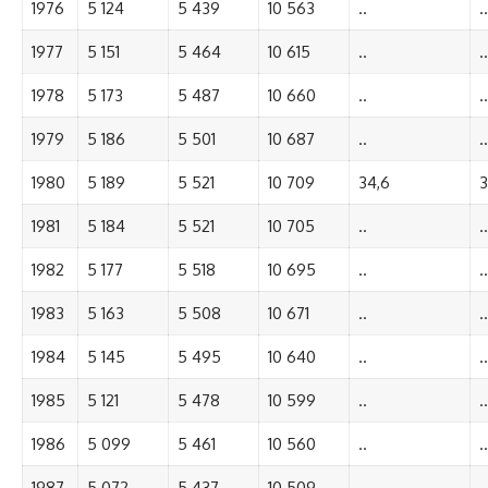
1976
5 124
5 439
10 563
..
..
1977
5 151
5 464
10 615
..
..
1978
5 173
5 487
10 660
..
..
1979
5 186
5 501
10 687
..
..
1980
5 189
5 521
10 709
34,6
3
1981
5 184
5 521
10 705
..
..
1982
5 177
5 518
10 695
..
..
1983
5 163
5 508
10 671
..
..
1984
5 145
5 495
10 640
..
..
1985
5 121
5 478
10 599
..
..
1986
5 099
5 461
10 560
..
..
1987
5 072
5 437
10 509
..
..