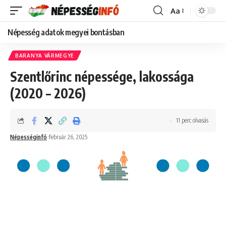
Aa
Font
Resizer
Népesség adatok megyei bontásban
BARANYA VÁRMEGYE
Szentlőrinc népessége, lakossága
(2020 – 2026)
11 perc olvasás
Népességinfó
február 26, 2025