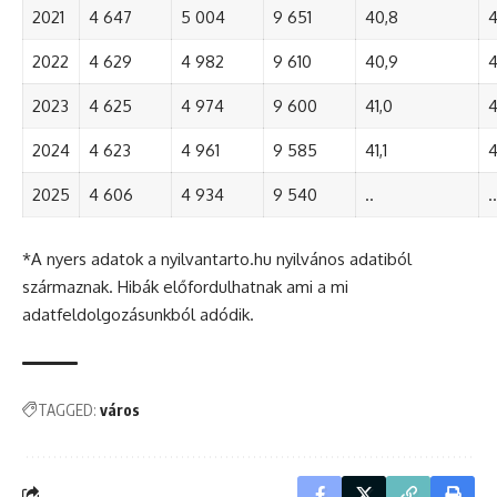
2021
4 647
5 004
9 651
40,8
4
2022
4 629
4 982
9 610
40,9
4
2023
4 625
4 974
9 600
41,0
4
2024
4 623
4 961
9 585
41,1
4
2025
4 606
4 934
9 540
..
..
*A nyers adatok a nyilvantarto.hu nyilvános adatiból
származnak. Hibák előfordulhatnak ami a mi
adatfeldolgozásunkból adódik.
TAGGED:
város