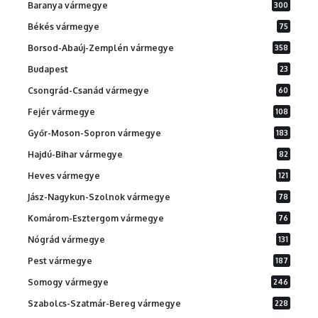
Baranya vármegye
300
Békés vármegye
75
Borsod-Abaúj-Zemplén vármegye
358
Budapest
23
Csongrád-Csanád vármegye
60
Fejér vármegye
108
Győr-Moson-Sopron vármegye
183
Hajdú-Bihar vármegye
82
Heves vármegye
121
Jász-Nagykun-Szolnok vármegye
78
Komárom-Esztergom vármegye
76
Nógrád vármegye
131
Pest vármegye
187
Somogy vármegye
246
Szabolcs-Szatmár-Bereg vármegye
228