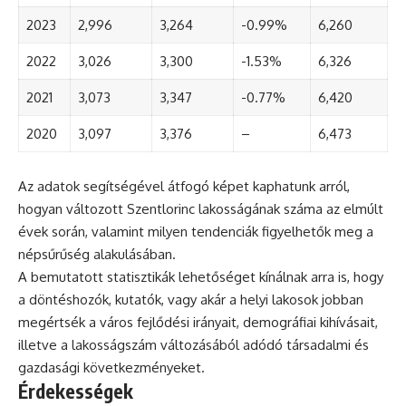
2023
2,996
3,264
-0.99%
6,260
2022
3,026
3,300
-1.53%
6,326
2021
3,073
3,347
-0.77%
6,420
2020
3,097
3,376
–
6,473
Az adatok segítségével átfogó képet kaphatunk arról,
hogyan változott Szentlorinc lakosságának száma az elmúlt
évek során, valamint milyen tendenciák figyelhetők meg a
népsűrűség alakulásában.
A bemutatott statisztikák lehetőséget kínálnak arra is, hogy
a döntéshozók, kutatók, vagy akár a helyi lakosok jobban
megértsék a város fejlődési irányait, demográfiai kihívásait,
illetve a lakosságszám változásából adódó társadalmi és
gazdasági következményeket.
Érdekességek