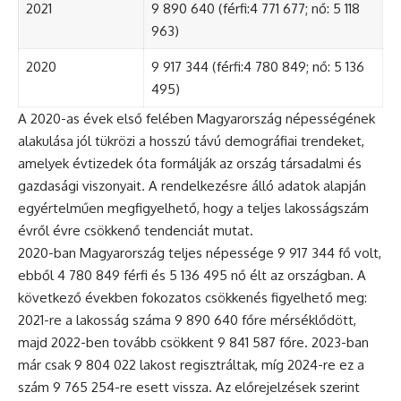
2021
9 890 640 (férfi:4 771 677; nő: 5 118
963)
2020
9 917 344 (férfi:4 780 849; nő: 5 136
495)
A 2020-as évek első felében Magyarország népességének
alakulása jól tükrözi a hosszú távú demográfiai trendeket,
amelyek évtizedek óta formálják az ország társadalmi és
gazdasági viszonyait. A rendelkezésre álló adatok alapján
egyértelműen megfigyelhető, hogy a teljes lakosságszám
évről évre csökkenő tendenciát mutat.
2020-ban Magyarország teljes népessége 9 917 344 fő volt,
ebből 4 780 849 férfi és 5 136 495 nő élt az országban. A
következő években fokozatos csökkenés figyelhető meg:
2021-re a lakosság száma 9 890 640 főre mérséklődött,
majd 2022-ben tovább csökkent 9 841 587 főre. 2023-ban
már csak 9 804 022 lakost regisztráltak, míg 2024-re ez a
szám 9 765 254-re esett vissza. Az előrejelzések szerint