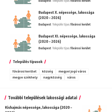
Budapest
Település típus:
fővárosi kerület
Budapest X. népessége, lakossága
(2020 – 2026)
Budapest
Település típus:
fővárosi kerület
Budapest XI. népessége, lakossága
(2020 – 2026)
Budapest
Település típus:
fővárosi kerület
Település típusok
fővárosi kerület
község
megyei jogú város
megye székhely
nagyközség
város
További települések lakossági adatai
Kishajmás népessége, lakossága (2020 –