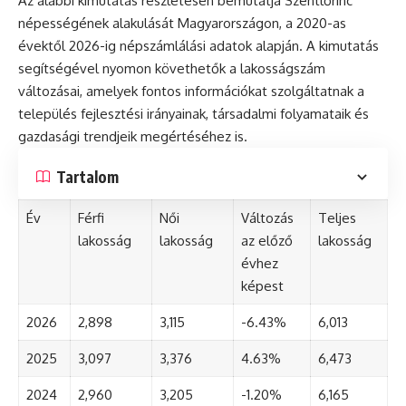
Az alábbi kimutatás részletesen bemutatja Szentlőrinc
népességének alakulását Magyarországon, a 2020-as
évektől 2026-ig népszámlálási adatok alapján. A kimutatás
segítségével nyomon követhetők a lakosságszám
változásai, amelyek fontos információkat szolgáltatnak a
település fejlesztési irányainak, társadalmi folyamataik és
gazdasági trendjeik megértéséhez is.
Tartalom
Év
Férfi
Női
Változás
Teljes
lakosság
lakosság
az előző
lakosság
évhez
képest
2026
2,898
3,115
-6.43%
6,013
2025
3,097
3,376
4.63%
6,473
2024
2,960
3,205
-1.20%
6,165