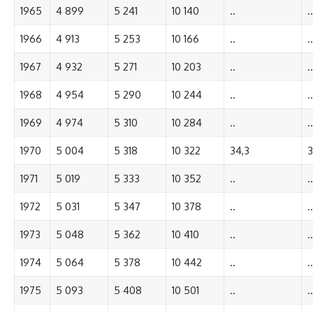
1965
4 899
5 241
10 140
..
..
1966
4 913
5 253
10 166
..
..
1967
4 932
5 271
10 203
..
..
1968
4 954
5 290
10 244
..
..
1969
4 974
5 310
10 284
..
..
1970
5 004
5 318
10 322
34,3
3
1971
5 019
5 333
10 352
..
..
1972
5 031
5 347
10 378
..
..
1973
5 048
5 362
10 410
..
..
1974
5 064
5 378
10 442
..
..
1975
5 093
5 408
10 501
..
..