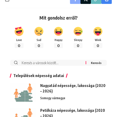
Mit gondolsz erről?
Love
Sad
Happy
Sleepy
Wink
0
0
0
0
0
Keresés:
Települések népesség adatai
Nagyatád népessége, lakossága (2020
– 2026)
Somogy vármegye
Petőháza népessége, lakossága (2020
– 2026)