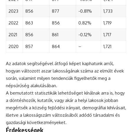
2023
856
877
-0.81%
1,733
2022
863
856
0.82%
1,719
2021
856
861
-0.12%
1,717
2020
857
864
–
1,721
Az adatok segítségével átfogó képet kaphatunk arról,
hogyan változott aszar lakosságának száma az elmúlt évek
során, valamint milyen tendenciák figyelhetők meg a
népsűrűség alakulásában.
A bemutatott statisztikák lehetőséget kínálnak arra is, hogy
a döntéshozók, kutatók, vagy akár a helyi lakosok jobban
megértsék a község fejlődési irányait, demográfiai kihívásait,
illetve a lakosságszám változásából adódó társadalmi és
gazdasági következményeket.
Érdekességek