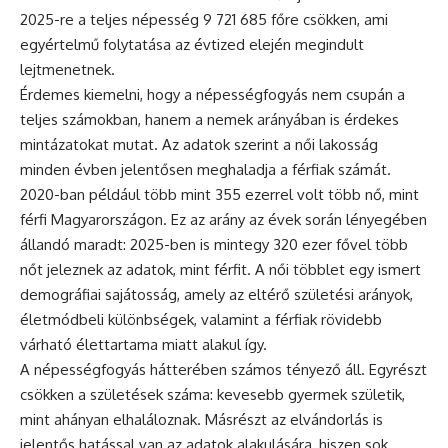
2025-re a teljes népesség 9 721 685 főre csökken, ami
egyértelmű folytatása az évtized elején megindult
lejtmenetnek.
Érdemes kiemelni, hogy a népességfogyás nem csupán a
teljes számokban, hanem a nemek arányában is érdekes
mintázatokat mutat. Az adatok szerint a női lakosság
minden évben jelentősen meghaladja a férfiak számát.
2020-ban például több mint 355 ezerrel volt több nő, mint
férfi Magyarországon. Ez az arány az évek során lényegében
állandó maradt: 2025-ben is mintegy 320 ezer fővel több
nőt jeleznek az adatok, mint férfit. A női többlet egy ismert
demográfiai sajátosság, amely az eltérő születési arányok,
életmódbeli különbségek, valamint a férfiak rövidebb
várható élettartama miatt alakul így.
A népességfogyás hátterében számos tényező áll. Egyrészt
csökken a születések száma: kevesebb gyermek születik,
mint ahányan elhaláloznak. Másrészt az elvándorlás is
jelentős hatással van az adatok alakulására, hiszen sok