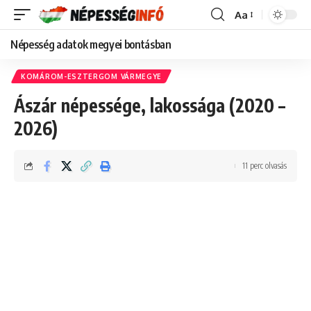
Aa
Font
Resizer
Népesség adatok megyei bontásban
KOMÁROM-ESZTERGOM VÁRMEGYE
Ászár népessége, lakossága (2020 –
2026)
11 perc olvasás