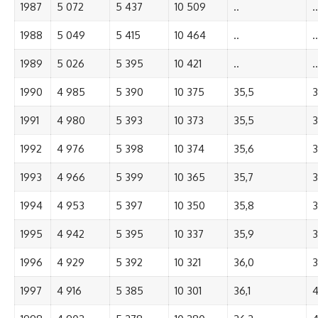
1987
5 072
5 437
10 509
..
..
1988
5 049
5 415
10 464
..
..
1989
5 026
5 395
10 421
..
..
1990
4 985
5 390
10 375
35,5
3
1991
4 980
5 393
10 373
35,5
3
1992
4 976
5 398
10 374
35,6
3
1993
4 966
5 399
10 365
35,7
3
1994
4 953
5 397
10 350
35,8
3
1995
4 942
5 395
10 337
35,9
3
1996
4 929
5 392
10 321
36,0
3
1997
4 916
5 385
10 301
36,1
4