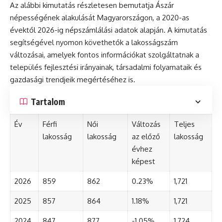
Az alábbi kimutatás részletesen bemutatja Ászár
népességének alakulását Magyarországon, a 2020-as
évektől 2026-ig népszámlálási adatok alapján. A kimutatás
segítségével nyomon követhetők a lakosságszám
változásai, amelyek fontos információkat szolgáltatnak a
település fejlesztési irányainak, társadalmi folyamataik és
gazdasági trendjeik megértéséhez is.
Tartalom
Év
Férfi
Női
Változás
Teljes
lakosság
lakosság
az előző
lakosság
évhez
képest
2026
859
862
0.23%
1,721
2025
857
864
1.18%
1,721
2024
847
877
-1.05%
1,724