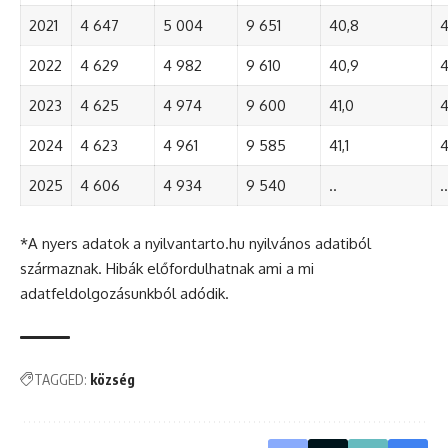
2021
4 647
5 004
9 651
40,8
4
2022
4 629
4 982
9 610
40,9
4
2023
4 625
4 974
9 600
41,0
4
2024
4 623
4 961
9 585
41,1
4
2025
4 606
4 934
9 540
..
..
*A nyers adatok a nyilvantarto.hu nyilvános adatiból
származnak. Hibák előfordulhatnak ami a mi
adatfeldolgozásunkból adódik.
TAGGED:
község