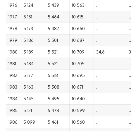
1976
5 124
5 439
10 563
..
..
1977
5 151
5 464
10 615
..
..
1978
5 173
5 487
10 660
..
..
1979
5 186
5 501
10 687
..
..
1980
5 189
5 521
10 709
34,6
3
1981
5 184
5 521
10 705
..
..
1982
5 177
5 518
10 695
..
..
1983
5 163
5 508
10 671
..
..
1984
5 145
5 495
10 640
..
..
1985
5 121
5 478
10 599
..
..
1986
5 099
5 461
10 560
..
..