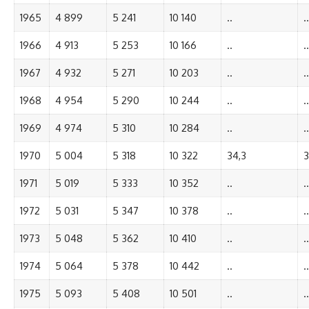
1965
4 899
5 241
10 140
..
..
1966
4 913
5 253
10 166
..
..
1967
4 932
5 271
10 203
..
..
1968
4 954
5 290
10 244
..
..
1969
4 974
5 310
10 284
..
..
1970
5 004
5 318
10 322
34,3
3
1971
5 019
5 333
10 352
..
..
1972
5 031
5 347
10 378
..
..
1973
5 048
5 362
10 410
..
..
1974
5 064
5 378
10 442
..
..
1975
5 093
5 408
10 501
..
..