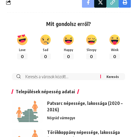
Mit gondolsz erről?
Love
Sad
Happy
Sleepy
Wink
0
0
0
0
0
Keresés:
Települések népesség adatai
Patvarc népessége, lakossága (2020 –
2026)
Nógrád vármegye
Törökkoppány népessége, lakossága