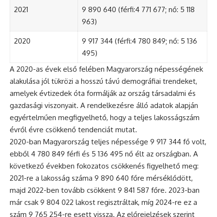
2021
9 890 640 (férfi:4 771 677; nő: 5 118
963)
2020
9 917 344 (férfi:4 780 849; nő: 5 136
495)
A 2020-as évek első felében Magyarország népességének
alakulása jól tükrözi a hosszú távú demográfiai trendeket,
amelyek évtizedek óta formálják az ország társadalmi és
gazdasági viszonyait. A rendelkezésre álló adatok alapján
egyértelműen megfigyelhető, hogy a teljes lakosságszám
évről évre csökkenő tendenciát mutat.
2020-ban Magyarország teljes népessége 9 917 344 fő volt,
ebből 4 780 849 férfi és 5 136 495 nő élt az országban. A
következő években fokozatos csökkenés figyelhető meg:
2021-re a lakosság száma 9 890 640 főre mérséklődött,
majd 2022-ben tovább csökkent 9 841 587 főre. 2023-ban
már csak 9 804 022 lakost regisztráltak, míg 2024-re ez a
szám 9 765 254-re esett vissza. Az előrejelzések szerint