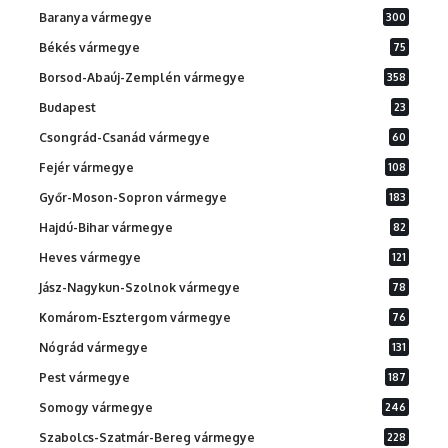
Baranya vármegye
300
Békés vármegye
75
Borsod-Abaúj-Zemplén vármegye
358
Budapest
23
Csongrád-Csanád vármegye
60
Fejér vármegye
108
Győr-Moson-Sopron vármegye
183
Hajdú-Bihar vármegye
82
Heves vármegye
121
Jász-Nagykun-Szolnok vármegye
78
Komárom-Esztergom vármegye
76
Nógrád vármegye
131
Pest vármegye
187
Somogy vármegye
246
Szabolcs-Szatmár-Bereg vármegye
228