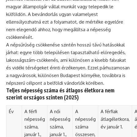
magyar állampolgár vállal munkát vagy telepedik le
külföldön. A bevándorlás ugyan valamelyest
ellensúlyozhatná ezt a folyamatot, de mértéke egyelőre
nem elegendő ahhoz, hogy megállítsa a népesség
csökkenését.
A népsűrűség csökkenése szintén hosszú távú hatásokkal
járhat: egyre több településen tapasztalható elöregedés,
lakosságszám-csökkenés, ami különösen a kisebb falvakat
és vidéki térségeket érinti érzékenyen. Ezzel párhuzamosan
a nagyvárosok, különösen Budapest környéke, továbbra is
népszerű célpont a belföldi vándorlók körében.
Teljes népesség száma és átlagos életkora nem
szerint országos szinten (2025)
Év
A férfi
A női
A
A férfiak
A
népesség
népesség
népesség
átlagéletkora,
á
száma,
száma,
száma
év január 1.
é
január 1.,
január 1.,
összesen,